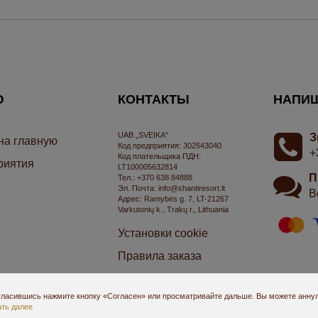
Ю
КОНТАКТЫ
НАПИ
UAB „SVEIKA“
З
на главную
Код предприятия: 302543040
+
Код плательщика ПДН:
риятия
LT100005632814
П
Тел.: +370 638 84888
Эл. Почта: info@shantiresort.lt
В
Aдрес: Ramybės g. 7, LT-21267
Varkutonių k., Trakų r., Lithuania
Установки cookie
Правила заказа
Политика приватности
гласившись нажмите кнопку «Согласен» или просматривайте дальше. Вы можете аннул
Отменить заказ
ть далее