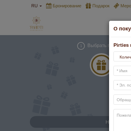
RU
Бронирование
Подарок
Mеро
О пок
Pirties
Выбрать подарок
1
На сумму