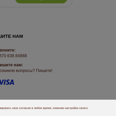
ШИТЕ НАМ
воните:
370 638 84888
ишите нам:
озникли вопросы? Пишите!
ировать свое согласие в любое время, изменив настройки своего