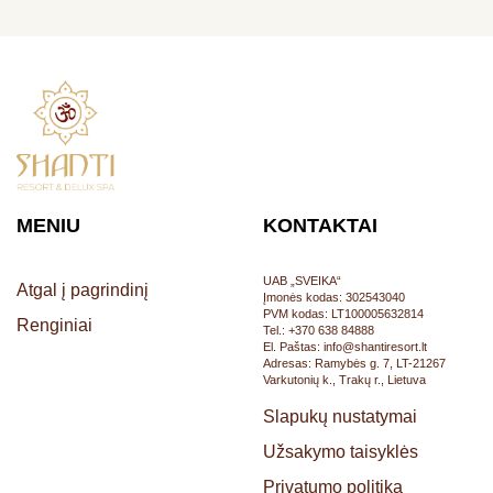
MENIU
KONTAKTAI
UAB „SVEIKA“
Atgal į pagrindinį
Įmonės kodas: 302543040
PVM kodas: LT100005632814
Renginiai
Tel.: +370 638 84888
El. Paštas: info@shantiresort.lt
Adresas: Ramybės g. 7, LT-21267
Varkutonių k., Trakų r., Lietuva
Slapukų nustatymai
Užsakymo taisyklės
Privatumo politika