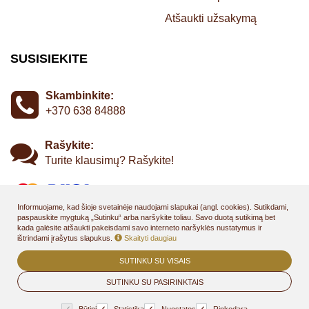
Atšaukti užsakymą
SUSISIEKITE
Skambinkite:
+370 638 84888
Rašykite:
Turite klausimų? Rašykite!
Informuojame, kad šioje svetainėje naudojami slapukai (angl. cookies). Sutikdami,
paspauskite mygtuką „Sutinku“ arba naršykite toliau. Savo duotą sutikimą bet
kada galėsite atšaukti pakeisdami savo interneto naršyklės nustatymus ir
ištrindami įrašytus slapukus.
Skaityti daugiau
SUTINKU SU VISAIS
© 2026
SHANTI resort - rezervavimo internetu ir dovanų kuponų
sistema
SUTINKU SU PASIRINKTAIS
. Visos teisės saugomos
BookingRobot 2.0