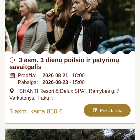
3 asm. 3 dienų poilsio ir patyrimų
savaitgalis
Pradžia:
2026-08-21
- 18:00
Pabaiga:
2026-08-23
- 15:00
"SHANTI Resort & Delux SPA", Ramybės g. 7,
Varkutonys, Trakų r.
3 asm. kaina 850 €
Pirkti bilietą