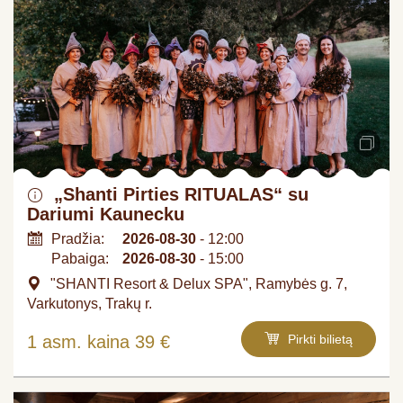
„Shanti Pirties RITUALAS“ su
Dariumi Kaunecku
Pradžia:
2026-08-30
- 12:00
Pabaiga:
2026-08-30
- 15:00
"SHANTI Resort & Delux SPA", Ramybės g. 7,
Varkutonys, Trakų r.
1 asm. kaina 39 €
Pirkti bilietą