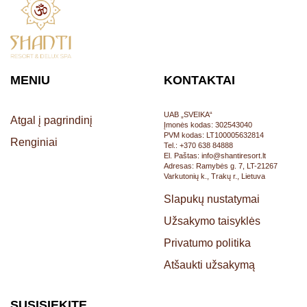
MENIU
KONTAKTAI
UAB „SVEIKA“
Atgal į pagrindinį
Įmonės kodas: 302543040
PVM kodas: LT100005632814
Renginiai
Tel.: +370 638 84888
El. Paštas: info@shantiresort.lt
Adresas: Ramybės g. 7, LT-21267
Varkutonių k., Trakų r., Lietuva
Slapukų nustatymai
Užsakymo taisyklės
Privatumo politika
Atšaukti užsakymą
SUSISIEKITE