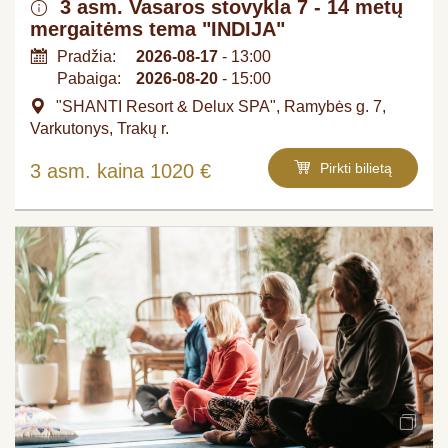
3 asm. Vasaros stovykla 7 - 14 metų
mergaitėms tema "INDIJA"​
Pradžia:
2026-08-17
- 13:00
Pabaiga:
2026-08-20
- 15:00
"SHANTI Resort & Delux SPA", Ramybės g. 7,
Varkutonys, Trakų r.
3 asm. kaina 1020 €
Pirkti bilietą