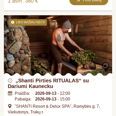
1 asm. 380 €
LIKO MAŽIAU NEI 5!
„Shanti Pirties RITUALAS“ su
Dariumi Kaunecku
Pradžia:
2026-09-13
- 12:00
Pabaiga:
2026-09-13
- 15:00
"SHANTI Resort & Delux SPA", Ramybės g. 7,
Varkutonys, Trakų r.