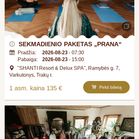
SEKMADIENIO PAKETAS „PRANA“
Pradžia:
2026-08-23
- 07:30
Pabaiga:
2026-08-23
- 15:00
"SHANTI Resort & Delux SPA", Ramybės g. 7,
Varkutonys, Trakų r.
1 asm. kaina 135 €
Pirkti bilietą