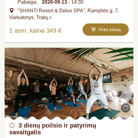
Pabaiga:
2026-09-13
- 14:30
"SHANTI Resort & Delux SPA", Ramybės g. 7,
Varkutonys, Trakų r.
1 asm. kaina 349 €
Pirkti bilietą
3 dienų poilsio ir patyrimų
savaitgalis