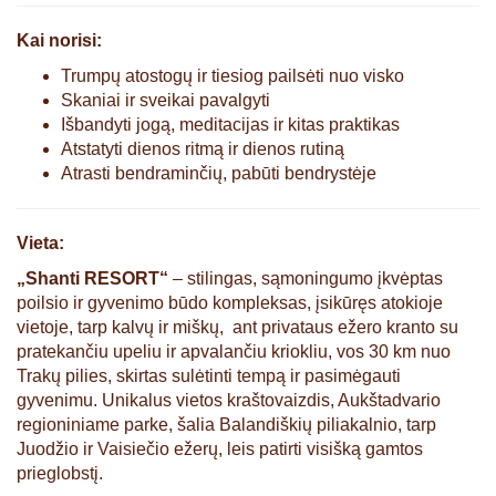
Kai norisi:
Trumpų atostogų ir tiesiog pailsėti nuo visko
Skaniai ir sveikai pavalgyti
Išbandyti jogą, meditacijas ir kitas praktikas
Atstatyti dienos ritmą ir dienos rutiną
Atrasti bendraminčių, pabūti bendrystėje
Vieta:
„Shanti RESORT“
– stilingas, sąmoningumo įkvėptas
poilsio ir gyvenimo būdo kompleksas, įsikūręs atokioje
vietoje, tarp kalvų ir miškų, ant privataus ežero kranto su
pratekančiu upeliu ir apvalančiu kriokliu, vos 30 km nuo
Trakų pilies, skirtas sulėtinti tempą ir pasimėgauti
gyvenimu. Unikalus vietos kraštovaizdis, Aukštadvario
regioniniame parke, šalia Balandiškių piliakalnio, tarp
Juodžio ir Vaisiečio ežerų, leis patirti visišką gamtos
prieglobstį.