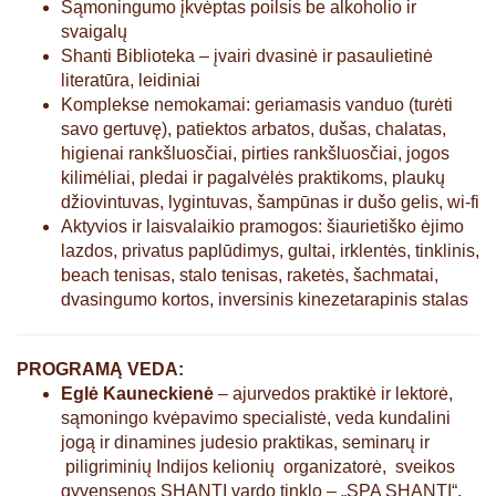
Sąmoningumo įkvėptas poilsis be alkoholio ir
svaigalų
Shanti Biblioteka – įvairi dvasinė ir pasaulietinė
literatūra, leidiniai
Komplekse nemokamai: geriamasis vanduo (turėti
savo gertuvę), patiektos arbatos, dušas, chalatas,
higienai rankšluosčiai, pirties rankšluosčiai, jogos
kilimėliai, pledai ir pagalvėlės praktikoms, plaukų
džiovintuvas, lygintuvas, šampūnas ir dušo gelis, wi-fi
Aktyvios ir laisvalaikio pramogos: šiaurietiško ėjimo
lazdos, privatus paplūdimys, gultai, irklentės, tinklinis,
beach tenisas, stalo tenisas, raketės, šachmatai,
dvasingumo kortos, inversinis kinezetarapinis stalas
PROGRAMĄ VEDA:
Eglė Kauneckienė
– ajurvedos praktikė ir lektorė,
sąmoningo kvėpavimo specialistė, veda kundalini
jogą ir dinamines judesio praktikas, seminarų ir
piligriminių Indijos kelionių organizatorė, sveikos
gyvensenos SHANTI vardo tinklo – „SPA SHANTI“,