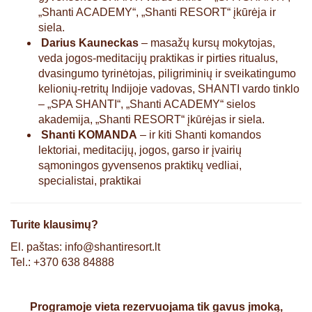
„Shanti ACADEMY“, „Shanti RESORT“ įkūrėja ir
siela.
Darius Kauneckas
– masažų kursų mokytojas,
veda jogos-meditacijų praktikas ir pirties ritualus,
dvasingumo tyrinėtojas, piligriminių ir sveikatingumo
kelionių-retritų Indijoje vadovas, SHANTI vardo tinklo
– „SPA SHANTI“, „Shanti ACADEMY“ sielos
akademija, „Shanti RESORT“ įkūrėjas ir siela.
Shanti KOMANDA
– ir kiti Shanti komandos
lektoriai, meditacijų, jogos, garso ir įvairių
sąmoningos gyvensenos praktikų vedliai,
specialistai, praktikai
Turite klausimų?
El. paštas: info@shantiresort.lt
Tel.: +370 638 84888
Programoje vieta rezervuojama tik gavus įmoką,