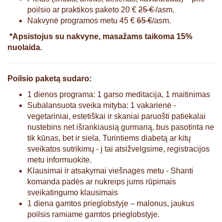
poilsio ar praktikos paketo 20 €
25 €
/asm.
Nakvynė programos metu 45 €
65
€
/asm.
*Apsistojus su nakvyne, masažams taikoma 15%
nuolaida.
Poilsio paketą sudaro:
1 dienos programa: 1 garso meditacija, 1 maitinimas
Subalansuota sveika mityba: 1 vakarienė -
vegetariniai, estetiškai ir skaniai paruošti patiekalai
nustebins net išrankiausią gurmaną, bus pasotinta ne
tik kūnas, bet ir siela. Turintiems diabetą ar kitų
sveikatos sutrikimų - į tai atsižvelgsime, registracijos
metu informuokite.
Klausimai ir atsakymai viešnagės metu - Shanti
komanda padės ar nukreips jums rūpimais
sveikatingumo klausimais
1 diena gamtos prieglobstyje – malonus, jaukus
poilsis ramiame gamtos prieglobstyje.