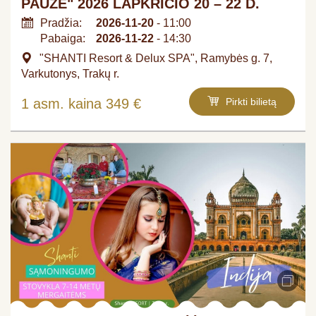
PAUZĖ" 2026 LAPKRIČIO 20 – 22 D.
Pradžia:
2026-11-20
- 11:00
Pabaiga:
2026-11-22
- 14:30
"SHANTI Resort & Delux SPA", Ramybės g. 7,
Varkutonys, Trakų r.
1 asm. kaina 349 €
Pirkti bilietą