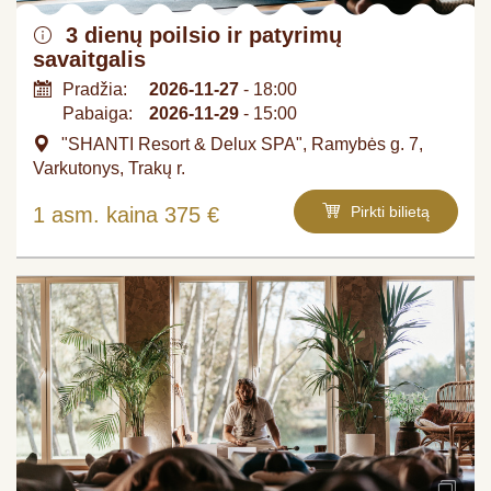
3 dienų poilsio ir patyrimų
savaitgalis
Pradžia:
2026-11-27
- 18:00
Pabaiga:
2026-11-29
- 15:00
"SHANTI Resort & Delux SPA", Ramybės g. 7,
Varkutonys, Trakų r.
1 asm. kaina 375 €
Pirkti bilietą