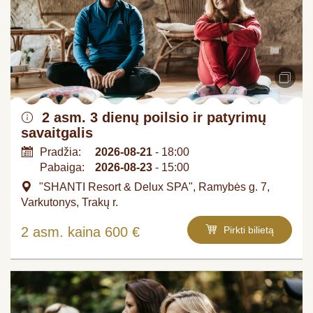
2 asm. 3 dienų poilsio ir patyrimų
savaitgalis
Pradžia:
2026-08-21
- 18:00
Pabaiga:
2026-08-23
- 15:00
"SHANTI Resort & Delux SPA", Ramybės g. 7,
Varkutonys, Trakų r.
2 asm. kaina 600 €
Pirkti bilietą