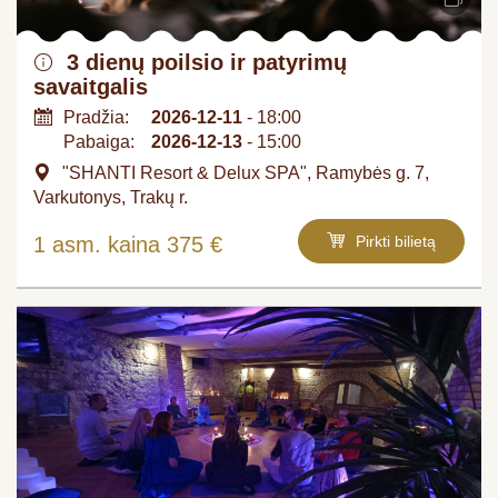
3 dienų poilsio ir patyrimų
savaitgalis
Pradžia:
2026-12-11
- 18:00
Pabaiga:
2026-12-13
- 15:00
"SHANTI Resort & Delux SPA", Ramybės g. 7,
Varkutonys, Trakų r.
1 asm. kaina 375 €
Pirkti bilietą