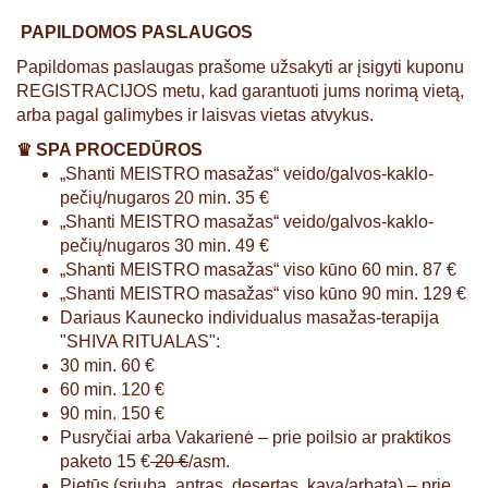
PAPILDOMOS PASLAUGOS
Papildomas paslaugas prašome užsakyti ar įsigyti kuponu
REGISTRACIJOS metu, kad garantuoti jums norimą vietą,
arba pagal galimybes ir laisvas vietas atvykus.
♛ SPA PROCEDŪROS
„Shanti MEISTRO masažas“ veido/galvos-kaklo-
pečių/nugaros 20 min. 35 €
„Shanti MEISTRO masažas“ veido/galvos-kaklo-
pečių/nugaros 30 min. 49 €
„Shanti MEISTRO masažas“ viso kūno 60 min. 87 €
„Shanti MEISTRO masažas“ viso kūno 90 min. 129 €
Dariaus Kaunecko individualus masažas-terapija
"SHIVA RITUALAS":
30 min. 60 €
60 min. 120 €
90 min. 150 €
Pusryčiai arba Vakarienė – prie poilsio ar praktikos
paketo 15 €
20 €
/asm.
Pietūs (sriuba, antras, desertas, kava/arbata) – prie