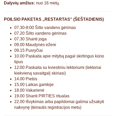
Dalyvių amžius:
nuo 16 metų.
POILSIO PAKETAS „RESTARTAS“ (ŠEŠTADIENIS)
07.30-8:00 Šilto vandens gėrimas
07.20 Šilto vandens gėrimas
07.30 Shanti joga
09.00 Maudynės ežere
09.15 Pusryčiai
10.00 Paskaita apie mitybą pagal skirtingus kūno
tipus
12:00 Paskaita su kviestiniu lektoriumi (lektoriai
kiekvieną savaitgalį skiriasi)
14.00 Pietūs
15.00 Laikas gamtoje
18.00 Vakarienė
19.00 Shanti PIRTIES ritualas
22.00 Išvykimas arba papildomai galima užsakyti
nakvynę (teirautis registracijos metu)