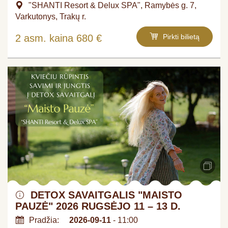
"SHANTI Resort & Delux SPA", Ramybės g. 7,
Varkutonys, Trakų r.
2 asm. kaina 680 €
Pirkti bilietą
DETOX SAVAITGALIS "MAISTO
PAUZĖ" 2026 RUGSĖJO 11 – 13 D.
Pradžia:
2026-09-11
- 11:00