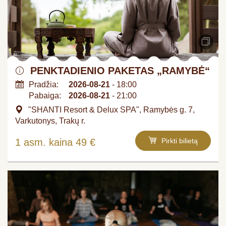
PENKTADIENIO PAKETAS „RAMYBĖ“
Pradžia:
2026-08-21
- 18:00
Pabaiga:
2026-08-21
- 21:00
"SHANTI Resort & Delux SPA", Ramybės g. 7,
Varkutonys, Trakų r.
1 asm. kaina 49 €
Pirkti bilietą