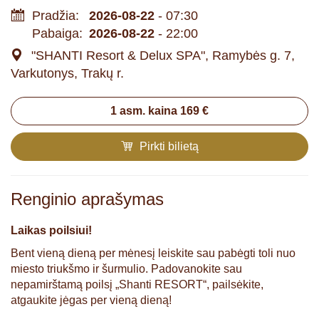
Pradžia:
2026-08-22
- 07:30
Pabaiga:
2026-08-22
- 22:00
"SHANTI Resort & Delux SPA", Ramybės g. 7,
Varkutonys, Trakų r.
1 asm. kaina 169 €
Pirkti bilietą
Renginio aprašymas
Laikas poilsiui!
Bent vieną dieną per mėnesį leiskite sau pabėgti toli nuo
miesto triukšmo ir šurmulio. Padovanokite sau
nepamirštamą poilsį „Shanti RESORT“, pailsėkite,
atgaukite jėgas per vieną dieną!