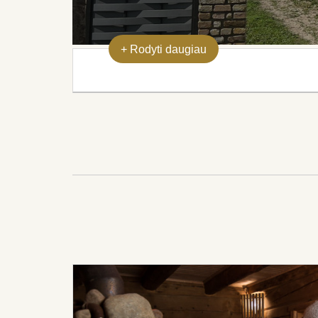
+
Rodyti daugiau