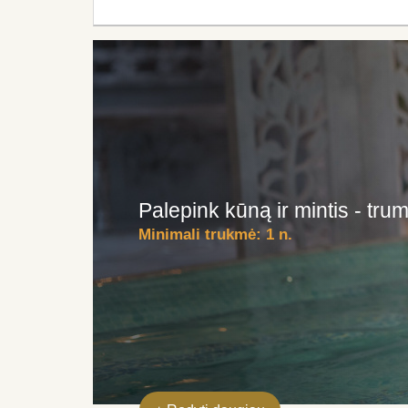
Palepink kūną ir mintis - t
Minimali trukmė:
1 n.