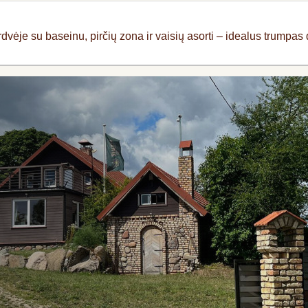
ėje su baseinu, pirčių zona ir vaisių asorti – idealus trumpa