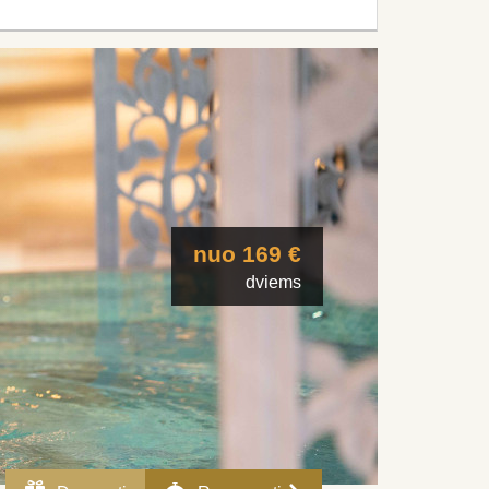
nuo 169 €
dviems