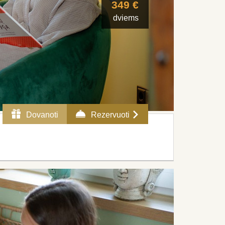
349 €
dviems
Dovanoti
Rezervuoti