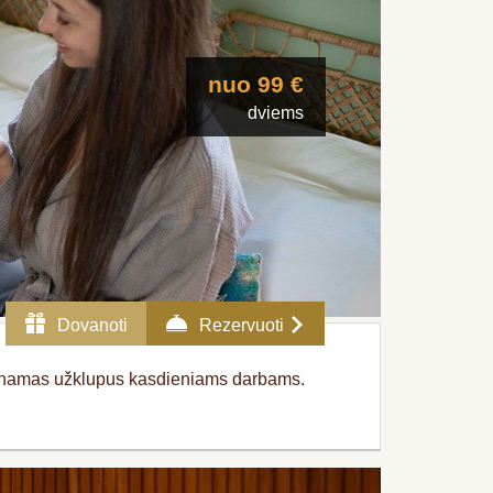
nuo 99 €
dviems
Dovanoti
Rezervuoti
endinamas užklupus kasdieniams darbams.