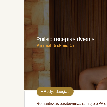
Poilsio receptas dviems
Minimali trukmė:
1 n.
+
Rodyti daugiau
Romantiškas pasibuvimas ramioje SPA erdv