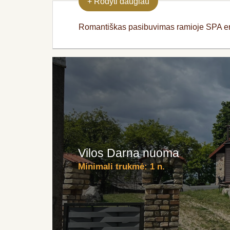
+
Rodyti daugiau
Romantiškas pasibuvimas ramioje SPA erdv
Vilos Darna nuoma
Minimali trukmė:
1 n.