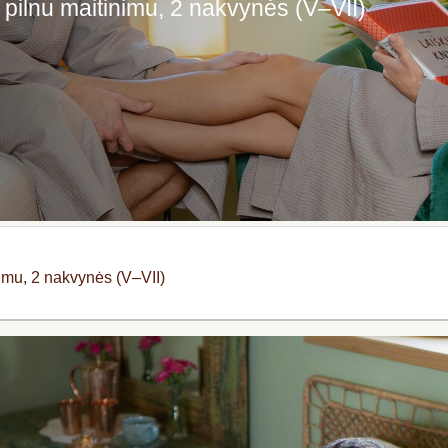
 pilnu maitinimu, 2 nakvynės (V–VII)
nimu, 2 nakvynės (V–VII)