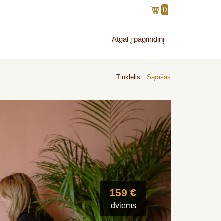
0
Atgal į pagrindinį
Tinklelis
Sąrašas
159 €
dviems