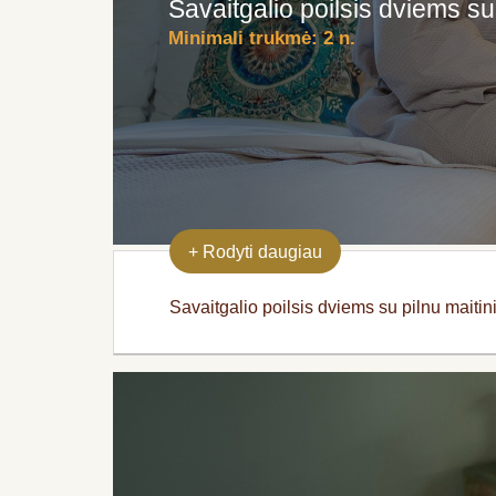
Savaitgalio poilsis dviems su
Minimali trukmė:
2 n.
+
Rodyti daugiau
Savaitgalio poilsis dviems su pilnu maiti