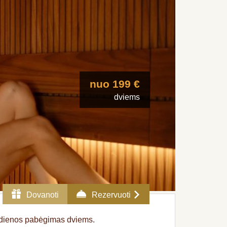
nuo 199 €
dviems
Dovanoti
Rezervuoti
s dienos pabėgimas dviems.