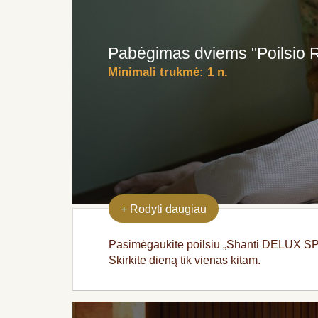
Pabėgimas dviems "Poilsio 
Minimali trukmė:
1 n.
+
Rodyti daugiau
Pasimėgaukite poilsiu „Shanti DELUX SPA“
Skirkite dieną tik vienas kitam.