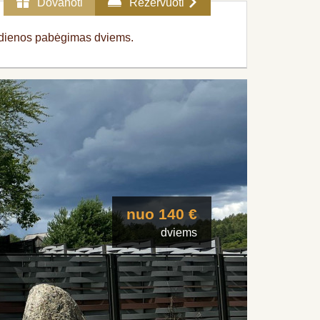
Dovanoti
Rezervuoti
s dienos pabėgimas dviems.
nuo 140 €
dviems