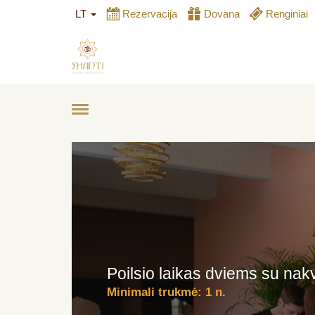
LT
Rezervacija
Dovana
Renginiai
Poilsio laikas dviems su nak
Minimali trukmė:
1 n.